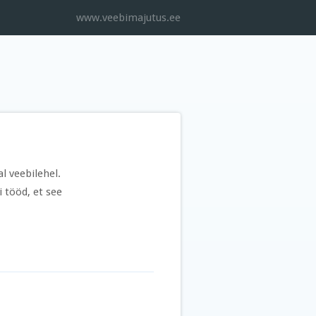
www.veebimajutus.ee
l veebilehel.
i tööd, et see