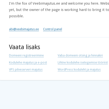
I'm the fox of Veebimajutus.ee and welcome you here. Websi
yet, but the owner of the page is working hard to bring it to
possible.
abi@veebimajutus.ee
Control panel
Vaata lisaks
Domeeni registreerimine
Vaba domeeni otsing ja hinnakiri
Kodulehe majutus ja e-post
Lihtne kodulehe isetegemise tööriist
VPS pilveserveri majutus
WordPress koduleht ja majutus