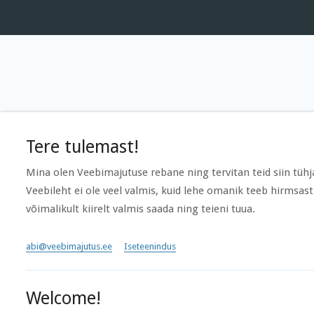
Tere tulemast!
Mina olen Veebimajutuse rebane ning tervitan teid siin tühja
Veebileht ei ole veel valmis, kuid lehe omanik teeb hirmsast
võimalikult kiirelt valmis saada ning teieni tuua.
abi@veebimajutus.ee
Iseteenindus
Welcome!